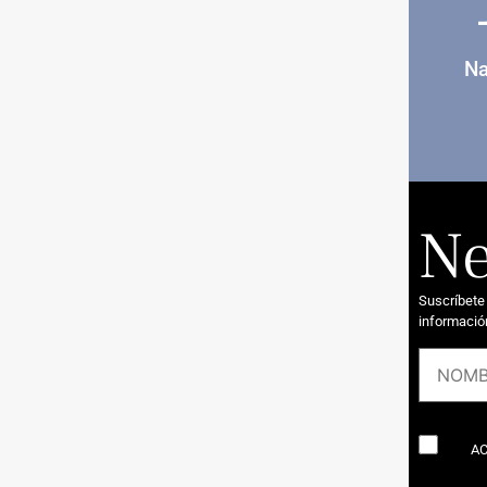
Na
Ne
Suscríbete
informació
AC