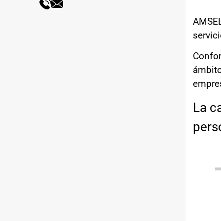
AMSEL,
servic
Confor
ámbito
empres
La ca
pers